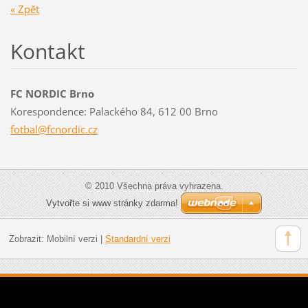
« Zpět
Kontakt
FC NORDIC Brno
Korespondence: Palackého 84, 612 00 Brno
fotbal@f
cnordic.
cz
© 2010 Všechna práva vyhrazena.
Vytvořte si www stránky zdarma!
Zobrazit:
Mobilní verzi
|
Standardní verzi