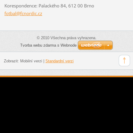
Korespondence: Palackého 84, 612 00 Brno
fotbal@f
cnordic.
cz
© 2010 Všechna práva vyhrazena.
Tvorba webu zdarma s Webnode
Zobrazit:
Mobilní verzi
|
Standardní verzi