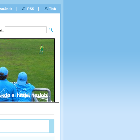
stránek
RSS
Tisk
at:
...kdo si hraje, nezlobí.