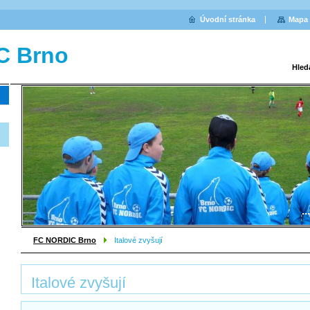
Úvodní stránka
Mapa 
C Brno
Hled
.
FC NORDIC Brno
Italové zvyšují
Italové zvyšují