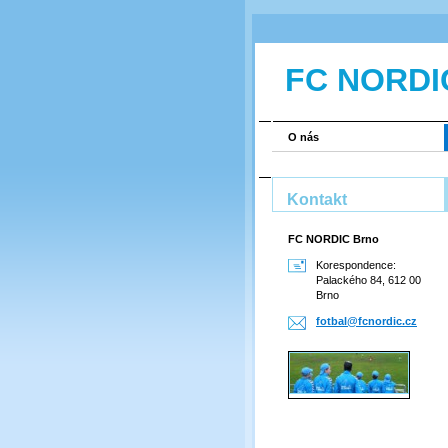
FC NORDI
O nás
Kontakt
FC NORDIC Brno
Korespondence:
Palackého 84, 612 00
Brno
fotbal@f
cnordic.
cz