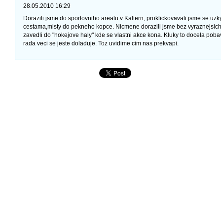
28.05.2010 16:29
Dorazili jsme do sportovniho arealu v Kaltern, proklickovavali jsme se uz
cestama,misty do pekneho kopce. Nicmene dorazili jsme bez vyraznejsich
zavedli do "hokejove haly" kde se vlastni akce kona. Kluky to docela poba
rada veci se jeste doladuje. Toz uvidime cim nas prekvapi.