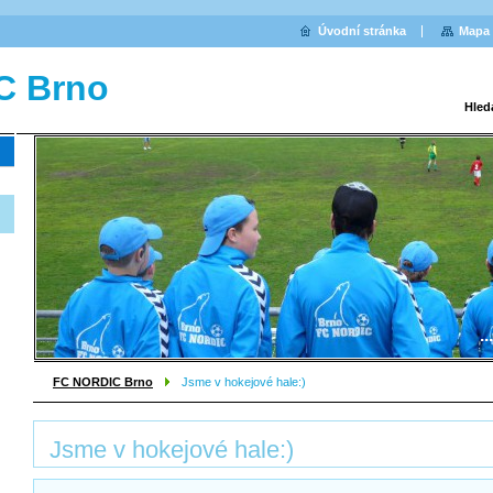
Úvodní stránka
Mapa 
C Brno
Hled
.
FC NORDIC Brno
Jsme v hokejové hale:)
Jsme v hokejové hale:)