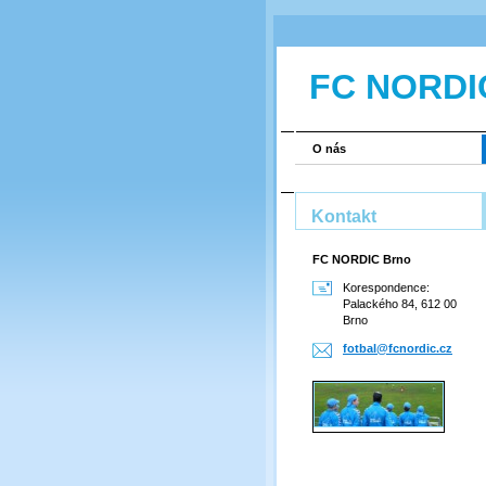
FC NORDI
O nás
Kontakt
FC NORDIC Brno
Korespondence:
Palackého 84, 612 00
Brno
fotbal@f
cnordic.
cz