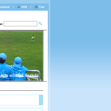
stránek
RSS
Tisk
at:
...kdo si hraje, nezlobí.